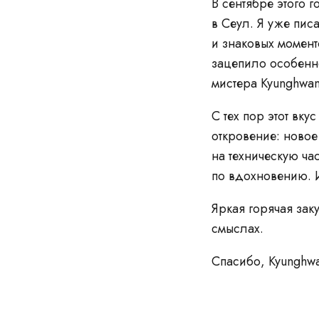
В сентябре этого 
в Сеул. Я уже пис
и знаковых момент
зацепило особенн
мистера Kyunghwan
С тех пор этот вк
откровение: ново
на техническую ча
по вдохновению. 
Яркая горячая зак
смыслах.
Спасибо, Kyunghwa