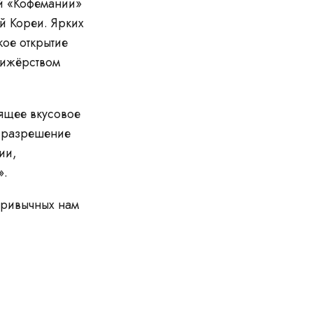
ой «Кофемании»
й Кореи. Ярких
кое открытие
рижёрством
оящее вкусовое
в разрешение
ии,
».
 привычных нам