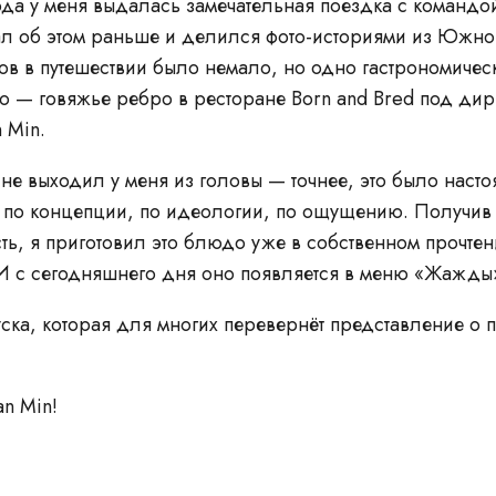
года у меня выдалась замечательная поездка с команд
ал об этом раньше и делился фото-историями из Южно
ов в путешествии было немало, но одно гастрономичес
о — говяжье ребро в ресторане Born and Bred под ди
 Min.
ус не выходил у меня из головы — точнее, это было наст
е по концепции, по идеологии, по ощущению. Получи
сть, я приготовил это блюдо уже в собственном прочтен
И с сегодняшнего дня оно появляется в меню «Жажды
уска, которая для многих перевернёт представление о
n Min!